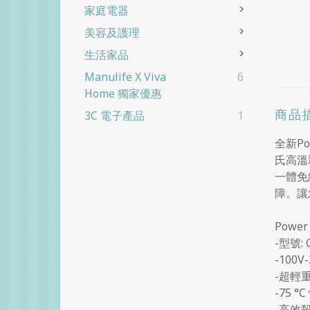
家庭電器
美容及護理
生活家品
Manulife X Viva
6
Home 獨家優惠
商品
3C 電子產品
1
全新P
氏高溫
一體免
障。讓
Powe
-型號: 
-100
-超輕重
-75 
-高效