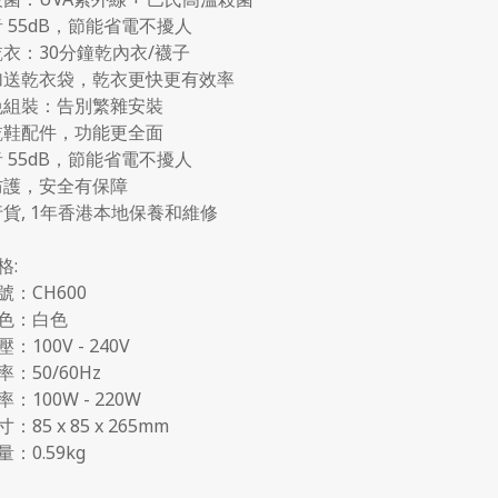
音 55dB，節能省電不擾人
乾衣：30分鐘乾內衣/襪子
加送乾衣袋，乾衣更快更有效率
免組裝：告別繁雜安裝
乾鞋配件，功能更全面
音 55dB，節能省電不擾人
防護，安全有保障
行貨, 1年香港本地保養和維修
格:
號：CH600
色：白色
：100V - 240V
：50/60Hz
：100W - 220W
85 x 85 x 265mm
：0.59kg