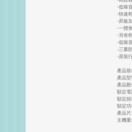
-低噪
-快速
-昇級
-一體
-另有
-低噪
-三重
-原裝
產品規
產品型
產品顏
額定電壓
額定頻率
額定功率
產品尺寸：
主機重量