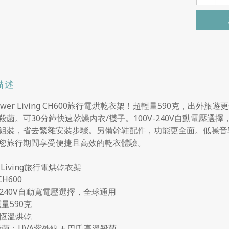
描述
ower Living CH600旅行電烘乾衣架！超輕量590克，出
殺菌。可30分鐘快速乾燥內衣/襪子。100V-240V自動電壓
組裝，省去繁雜安裝步驟。另備幹鞋配件，功能更全面。低噪音5
您旅行期間享受便捷且高效的乾衣體驗。
r Living旅行電烘乾衣架
CH600
V-240V自動寬電壓選擇，全球通用
量590克
°C 恆溫烘乾
殺菌：UVA紫外線 + 巴氏高溫殺菌