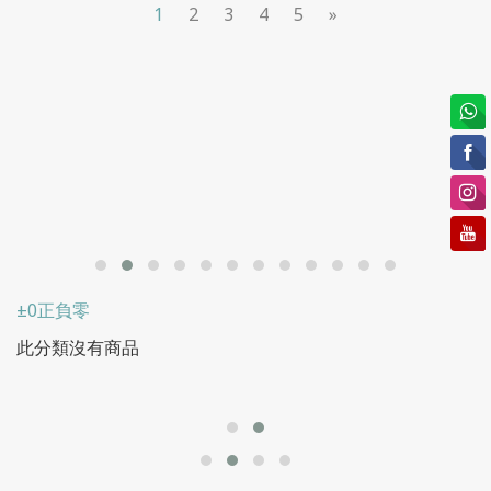
1
2
3
4
5
»
±0正負零
此分類沒有商品