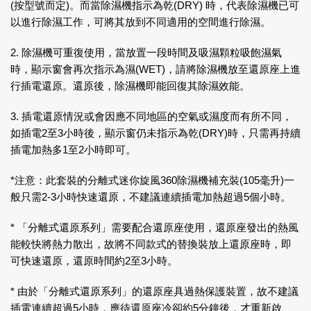
(按型號而定)。而當除濕機指示為乾(DRY) 時，代表除濕機已可
以進行除濕工作，可將其放到不同適用的空間進行除濕。
2. 除濕機可重復使用，當放置一段時間及吸濕顆粒吸飽濕氣
時，顯示窗會再次指示為濕(WET)，請將除濕機放至還原座上進
行插電還原。還原後，除濕機即能回復其除濕效能。
3. 插電還原情況或會因應不同地區的空氣或濕度而有所不同，
如插電2至3小時後，顯示窗仍未指示為乾(DRY)時，只需再持續
插電加熱多1至2小時即可。
*注意：此套裝的分離式迷你旋風360除濕機補充裝(105毫升)一
般只需2-3小時快速還原，不建議連續插電加熱超過5個小時。
* 「分離式還原系列」需要配合還原座使用，還原座發出的熱風
能較快將熱力散出，故將不同款式的替換裝放上還原座時，即
可快速還原，還原時間約2至3小時。
* 由於「分離式還原系列」的還原座具過熱保護裝置，故不建議
插電連續超過5小時，應待還原座冷卻約5分鐘後，才重新啟