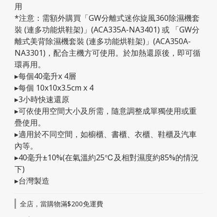
用
*注意：需額外購買「GW分離式迷你旋風360除濕機套
裝 (連多功能烘鞋架)」(ACA335A-NA3401) 或 「GW分
離式美背除濕機套裝 (連多功能烘鞋架)」(ACA350A-
NA3301)，配合主機方可使用。於加熱還原後，即可循
環再用。
▸每個40毫升x 4層
▸每個 10x10x3.5cm x 4
▸3小時快速還原
▸可依使用空間大小及所需，隨意調整成單獨使用或重
疊使用。
▸適用於不同空間，如櫥櫃、書櫃、衣櫃、鞋櫃及汽車
內等。
▸40毫升±10%(在氣溫約25℃及相對濕度約85%的情況
下)
▸台灣製造
全店，當購物滿$200免運費