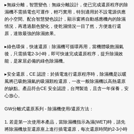
▸無線分離，智慧變色：無線分離設計，使已完成還原程序的除
濕機不需插電也可運作，輕巧實用，特別適用於不設電源供應
的小空間。配合智慧變色設計，顯示窗將自動感應機內的除濕
情況，再透過顏色變化，使乾濕情況一目了然，方便進行還
原，達致最強的除濕效果。
▸綠色環保，快速還原：除濕機可循環再用，當機體吸飽濕氣
後，只需插電2-3小時，即可快速完成還原程序，提升除濕效
能，是家居必備的綠色除濕機。
▸安全還原，CE 認證：於插電進行還原程序時，除濕機是以暖
風將已吸飽濕氣的吸濕顆粒還原，一改一般除濕機以高熱還原
的缺點。產品符合CE 安全認證，台灣製造，且含一年保養，安
心放心。
GW分離式還原系列 - 除濕機使用/還原方法：
1. 若是第一次使用本產品，當除濕機指示為濕(WET)時，請先
將除濕機放至還原座上進行插電還原，每次還原時間約2-3小時